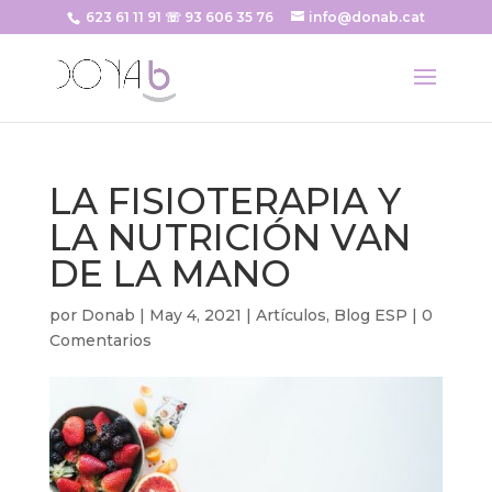
623 61 11 91 ☏ 93 606 35 76
info@donab.cat
LA FISIOTERAPIA Y
LA NUTRICIÓN VAN
DE LA MANO
por
Donab
|
May 4, 2021
|
Artículos
,
Blog ESP
|
0
Comentarios