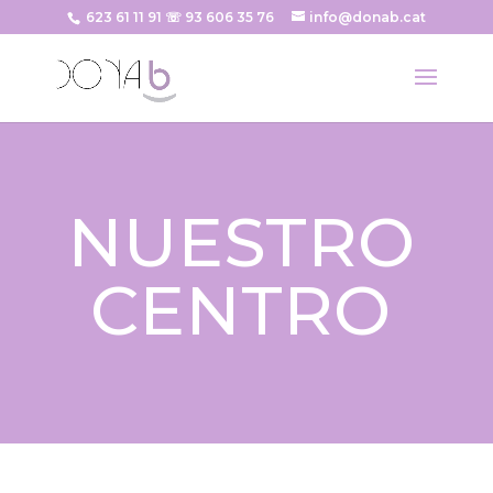
623 61 11 91 ☏ 93 606 35 76
info@donab.cat
NUESTRO
CENTRO