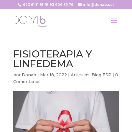
623 61 11 91 ☏ 93 606 35 76
info@donab.cat
FISIOTERAPIA Y
LINFEDEMA
por
Donab
|
Mar 18, 2022
|
Artículos
,
Blog ESP
|
0
Comentarios