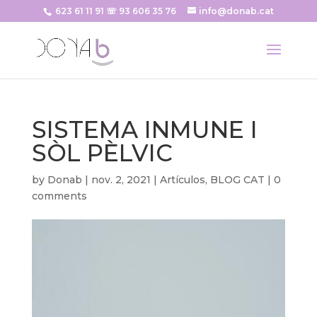
623 61 11 91 ☏ 93 606 35 76
info@donab.cat
SISTEMA INMUNE I
SÒL PÈLVIC
by
Donab
|
nov. 2, 2021
|
Artículos
,
BLOG CAT
|
0
comments